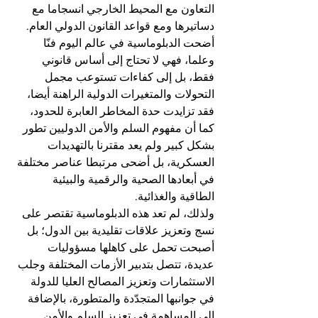
التعاون مع المحيط الخارجي انسجاما مع 
دساتيرها ومع قواعد القانون الدولي العام.
أضحت الدبلوماسية في عالم اليوم فنّا 
وعلما، فهي لا تحتاج إلى أساس قانوني 
فقط، بل إلى كفاءات تستوعب مجمل 
التحولات والمتغيرات الدولية الراهنة أيضا، 
فقد تزايدت حدة المخاطر العابرة للحدود، 
كما أن مفهوم السلم والأمن الدوليين تطور 
بشكل كبير ولم يعد مقترنا بالتهديدات 
العسكرية، بل أضحى مرتبطا عناصر مختلفة 
في أبعادها الصحية والرقمية والبيئية 
الطاقية والغذائية.
ولذلك، لم تعد هذه الدبلوماسية تقتصر على 
نسج وتعزيز علاقات تقليدية بين الدول؛ بل 
أصبحت تحمل على كاهلها مسؤوليات 
عديدة، تتصل بتدبير الأزمات المختلفة وجلب 
الاستثمارات وتعزيز المصالح العليا للدولة 
في جوانبها المتجدّدة والمتطورة، بالإضافة 
إلى المساهمة في تعزيز السلم والأمن 