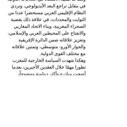
في مقابل تراجع البعد الأيديولوجي، وتردي 
النظام الإقليمي العربي مستحضرا عددا من 
الثوابت والمحددات، في علاقة ذلك بقضية 
الصحراء المغربية، وبناء الاتحاد المغاربي 
والانفتاح على المحيطين العربي والإسلامي، 
وتعزيز علاقاته ضمن الدائرة الإفريقية 
والجوار الأورو- متوسطي، وتمتين علاقاته 
مع مختلف القوى الدولية.
وهكذا شهدت السياسة الخارجية للمغرب 
تطورا مهمّا خلال العقدين الأخيرين، بعدما 
أضحت مبادرة وأكثر دينامية ووضوحاً، 
واستطاعت أيضاً الموازنة بين تعزيز 
العلاقات المغربية مع عدد من القوى الدولية 
الكبرى كالولايات المتحدة والصين وروسيا، 
دون أن يكون ذلك على حساب العلاقات مع 
القوى التقليدية كفرنسا وإسبانيا ومختلف 
دول الاتحاد الأوربي بشكل عام، علاوة على 
إطلاق مبادرات هامة في إطار تعزيز 