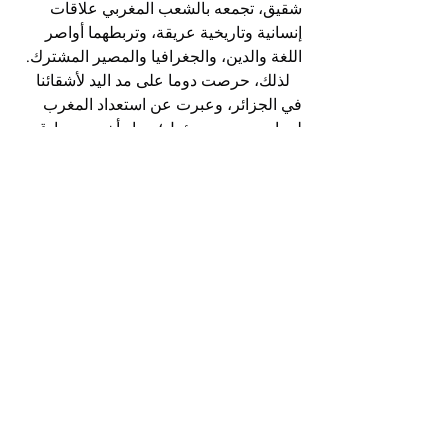
شقيق، تجمعه بالشعب المغربي علاقات 
إنسانية وتاريخية عريقة، وتربطهما أواصر 
اللغة والدين، والجغرافيا والمصير المشترك.
   لذلك، حرصت دوما على مد اليد لأشقائنا 
في الجزائر، وعبرت عن استعداد المغرب 
لحوار صريح ومسؤول؛ حوار أخوي وصادق، 
حول مختلف القضايا العالقة بين البلدين.
  وإن التزامنا الراسخ باليد الممدودة لأشقائنا 
في الجزائر، نابع من إيماننا بوحدة شعوبنا، 
وقدرتنا سويا، على تجاوز هذا الوضع 
المؤسف.
   كما نؤكد تمسكنا بالاتحاد المغاربي، واثقين 
بأنه لن يكون بدون انخراط المغرب 
والجزائر، مع باقي الدول الشقيقة.
   ومن جهة أخرى، فإننا نعتز بالدعم الدولي 
المتزايد لمبادرة الحكم الذاتي، كحل وحيد 
للنزاع حول الصحراء المغربية.
   وفي هذا الإطار، نتقدم بعبارات الشكر 
والتقدير للمملكة المتحدة الصديقة، 