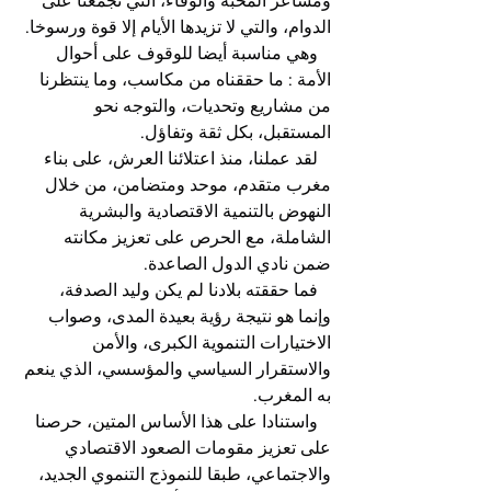
ومشاعر المحبة والوفاء، التي تجمعنا على 
الدوام، والتي لا تزيدها الأيام إلا قوة ورسوخا.
   وهي مناسبة أيضا للوقوف على أحوال 
الأمة : ما حققناه من مكاسب، وما ينتظرنا 
من مشاريع وتحديات، والتوجه نحو 
المستقبل، بكل ثقة وتفاؤل.
   لقد عملنا، منذ اعتلائنا العرش، على بناء 
مغرب متقدم، موحد ومتضامن، من خلال 
النهوض بالتنمية الاقتصادية والبشرية 
الشاملة، مع الحرص على تعزيز مكانته 
ضمن نادي الدول الصاعدة.
   فما حققته بلادنا لم يكن وليد الصدفة، 
وإنما هو نتيجة رؤية بعيدة المدى، وصواب 
الاختيارات التنموية الكبرى، والأمن 
والاستقرار السياسي والمؤسسي، الذي ينعم 
به المغرب.
   واستنادا على هذا الأساس المتين، حرصنا 
على تعزيز مقومات الصعود الاقتصادي 
والاجتماعي، طبقا للنموذج التنموي الجديد، 