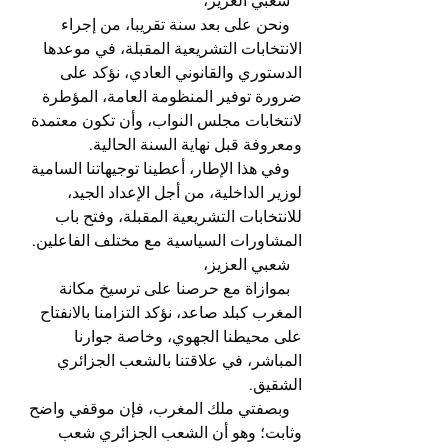
   شعبي العزيز،
   ونحن على بعد سنة تقريبا، من إجراء 
الانتخابات التشريعية المقبلة، في موعدها 
الدستوري والقانوني العادي، نؤكد على 
ضرورة توفير المنظومة العامة، المؤطرة 
لانتخابات مجلس النواب، وأن تكون معتمدة 
ومعروفة قبل نهاية السنة الحالية.
   وفي هذا الإطار، أعطينا توجيهاتنا السامية 
لوزير الداخلية، من أجل الإعداد الجيد، 
للانتخابات التشريعية المقبلة، وفتح باب 
المشاورات السياسية مع مختلف الفاعلين.
   شعبي العزيز،
   بموازاة مع حرصنا على ترسیخ مكانة 
المغرب كبلد صاعد، نؤكد التزامنا بالانفتاح 
على محيطنا الجهوي، وخاصة جوارنا 
المباشر، في علاقتنا بالشعب الجزائري 
الشقيق.
   وبصفتي ملك المغرب، فإن موقفي واضح 
وثابت؛ وهو أن الشعب الجزائري شعب 